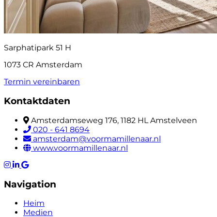
Sarphatipark 51 H
1073 CR Amsterdam
Termin vereinbaren
Kontaktdaten
Amsterdamseweg 176, 1182 HL Amstelveen
020 - 641 8694
amsterdam@voormamillenaar.nl
www.voormamillenaar.nl
Navigation
Heim
Medien