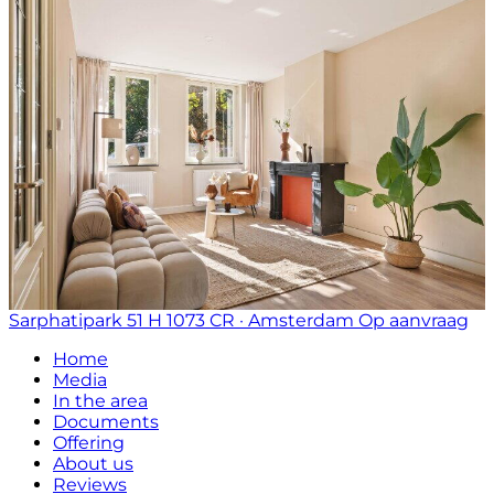
Sarphatipark 51 H
1073 CR · Amsterdam
Op aanvraag
Home
Media
In the area
Documents
Offering
About us
Reviews