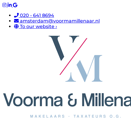
020 - 641 8694
amsterdam@voormamillenaar.nl
To our website ›