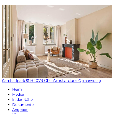
1073 CR · Amsterdam
Sarphatipark 51 H
Op aanvraag
Heim
Medien
In der Nähe
Dokumente
Angebot