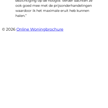
bezichtiging op de hoogte. Verder dachten ze
ook goed mee met de prijsonderhandelingen
waardoor ik het maximale eruit heb kunnen
halen.”
- Sint Janskruidlaan 104
© 2026
Online Woningbrochure