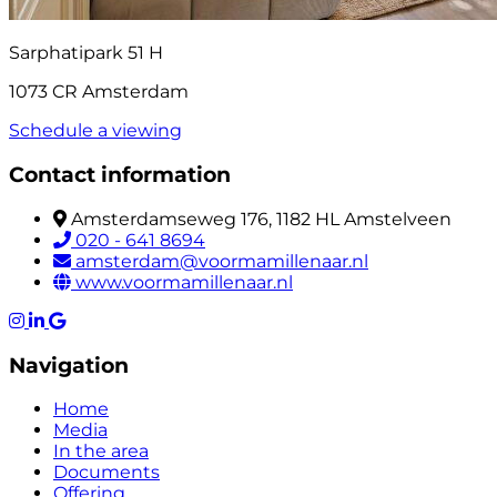
Sarphatipark 51 H
1073 CR Amsterdam
Schedule a viewing
Contact information
Amsterdamseweg 176, 1182 HL Amstelveen
020 - 641 8694
amsterdam@voormamillenaar.nl
www.voormamillenaar.nl
Navigation
Home
Media
In the area
Documents
Offering