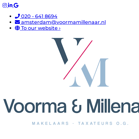
020 - 641 8694
amsterdam@voormamillenaar.nl
To our website ›