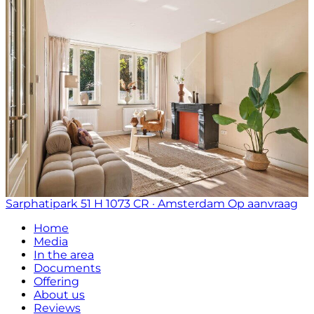
Sarphatipark 51 H
1073 CR · Amsterdam
Op aanvraag
Home
Media
In the area
Documents
Offering
About us
Reviews